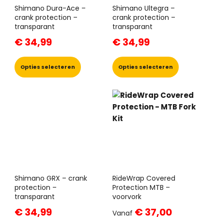
Shimano Dura-Ace –
Shimano Ultegra –
crank protection –
crank protection –
transparant
transparant
€
34,99
€
34,99
Dit
Dit
product
product
Opties selecteren
Opties selecteren
heeft
heeft
meerdere
meerdere
variaties.
variaties.
Deze
Deze
optie
optie
kan
kan
gekozen
gekozen
worden
worden
op
op
de
de
productpagina
productpa
Shimano GRX – crank
RideWrap Covered
protection –
Protection MTB –
transparant
voorvork
€
34,99
€
37,00
Vanaf