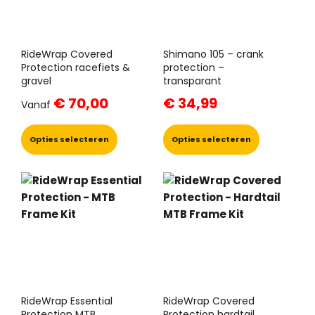
worden
op
op
de
de
productpa
productpagina
RideWrap Covered
Shimano 105 – crank
Protection racefiets &
protection –
gravel
transparant
€
70,00
€
34,99
Vanaf
Dit
Dit
product
product
Opties selecteren
Opties selecteren
heeft
heeft
meerdere
meerdere
variaties.
variaties.
Deze
Deze
optie
optie
kan
kan
gekozen
gekozen
worden
worden
op
op
de
de
productpagina
productpa
RideWrap Essential
RideWrap Covered
Protection MTB
Protection hardtail