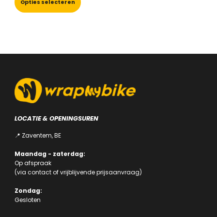
product
Opties selecteren
heeft
meerdere
variaties.
Deze
optie
kan
gekozen
worden
op
de
productpagina
LOCATIE & OPENINGSUREN
📍 Zaventem, BE
Maandag - zaterdag:
Op afspraak
(via
contact
of
vrijblijvende prijsaanvraag
)
Zondag:
Gesloten