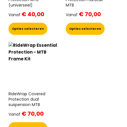
(universeel)
MTB
€
40,00
€
70,00
Vanaf
Vanaf
Dit
Dit
product
product
Opties selecteren
Opties selecteren
heeft
heeft
meerdere
meerdere
variaties.
variaties.
Deze
Deze
optie
optie
kan
kan
gekozen
gekozen
worden
worden
op
op
de
de
productpagina
productpa
RideWrap Covered
Protection dual
suspension MTB
€
70,00
Vanaf
Dit