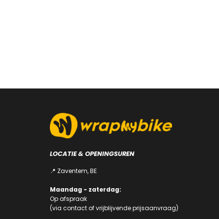
op
€
70,00
Vanaf
de
Dit
productpagina
product
Opties selecteren
heeft
meerdere
variaties.
Deze
optie
kan
gekozen
worden
op
de
productpagina
LOCATIE & OPENINGSUREN
📍 Zaventem, BE
Maandag - zaterdag:
Op afspraak
(via
contact
of
vrijblijvende prijsaanvraag
)