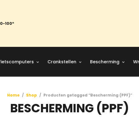
50-100*
Fietscomputers
Crankstellen
Bescherming
Wr
Home
/
Shop
/
Producten getagged “Bescherming (PPF)”
BESCHERMING (PPF)