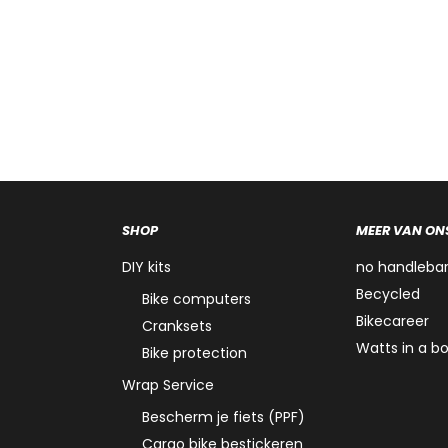
SHOP
MEER VAN ON
DIY kits
no handleba
Becycled
Bike computers
Bikecareer
Cranksets
Watts in a b
Bike protection
Wrap Service
Bescherm je fiets (PPF)
Cargo bike bestickeren