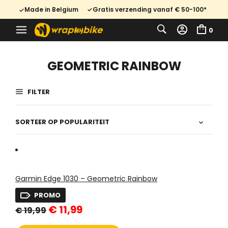
Made in Belgium
Gratis verzending vanaf € 50-100*
0
GEOMETRIC RAINBOW
FILTER
Garmin Edge 1030 – Geometric Rainbow
PROMO
Oorspronkelijke
Huidige
€
11,99
€
19,99
prijs
prijs
was:
is: