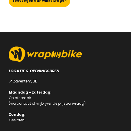
€ 19,99.
€ 11,99.
Toevoegen aan winkelwagen
LOCATIE & OPENINGSUREN
📍 Zaventem, BE
Maandag - zaterdag:
Op afspraak
(via
contact
of
vrijblijvende prijsaanvraag
)
Zondag:
Gesloten