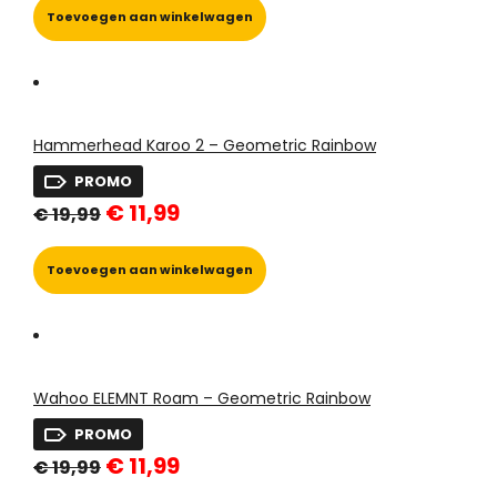
€ 19,99.
€ 11,99.
Toevoegen aan winkelwagen
Hammerhead Karoo 2 – Geometric Rainbow
PROMO
Oorspronkelijke
Huidige
€
11,99
€
19,99
prijs
prijs
was:
is:
€ 19,99.
€ 11,99.
Toevoegen aan winkelwagen
Wahoo ELEMNT Roam – Geometric Rainbow
PROMO
Oorspronkelijke
Huidige
€
11,99
€
19,99
prijs
prijs
Dit