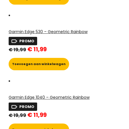
de
productpagina
Garmin Edge 530 – Geometric Rainbow
PROMO
Oorspronkelijke
Huidige
€
11,99
€
19,99
prijs
prijs
was:
is:
€ 19,99.
€ 11,99.
Toevoegen aan winkelwagen
Garmin Edge 1040 – Geometric Rainbow
PROMO
Oorspronkelijke
Huidige
€
11,99
€
19,99
prijs
prijs
was:
is: