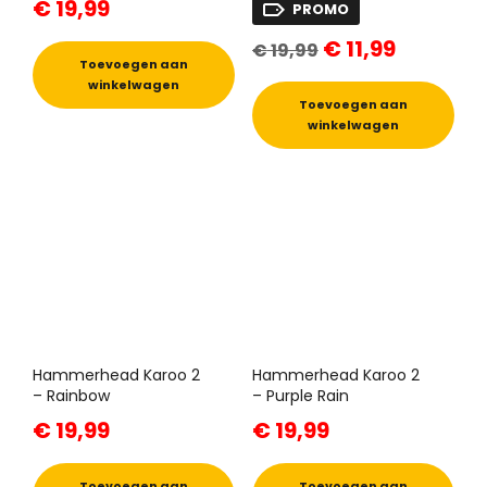
€
19,99
PROMO
Oorspronkelijke
Huidige
€
11,99
€
19,99
prijs
prijs
Toevoegen aan
was:
is:
winkelwagen
€ 19,99.
€ 11,99.
Toevoegen aan
winkelwagen
Hammerhead Karoo 2
Hammerhead Karoo 2
– Rainbow
– Purple Rain
€
19,99
€
19,99
Toevoegen aan
Toevoegen aan