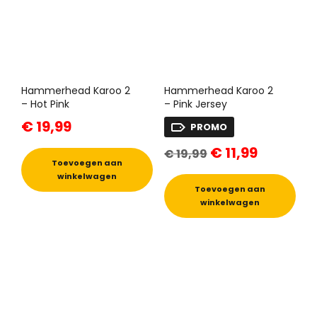
Hammerhead Karoo 2
Hammerhead Karoo 2
– Hot Pink
– Pink Jersey
€
19,99
PROMO
Oorspronkelijke
Huidige
€
11,99
€
19,99
prijs
prijs
Toevoegen aan
was:
is:
winkelwagen
€ 19,99.
€ 11,99.
Toevoegen aan
winkelwagen