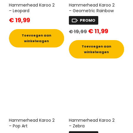
Hammerhead Karoo 2
Hammerhead Karoo 2
– Leopard
– Geometric Rainbow
€
19,99
PROMO
Oorspronkelijke
Huidige
€
11,99
€
19,99
prijs
prijs
Toevoegen aan
was:
is:
winkelwagen
€ 19,99.
€ 11,99.
Toevoegen aan
winkelwagen
Hammerhead Karoo 2
Hammerhead Karoo 2
– Pop Art
– Zebra