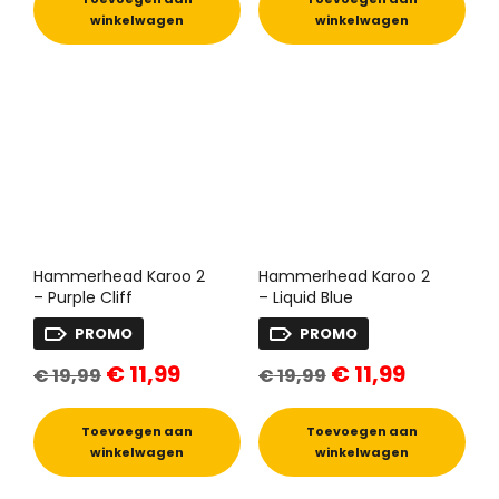
winkelwagen
winkelwagen
Hammerhead Karoo 2
Hammerhead Karoo 2
– Purple Cliff
– Liquid Blue
PROMO
PROMO
Oorspronkelijke
Huidige
Oorspronkelijke
Huidige
€
11,99
€
11,99
€
19,99
€
19,99
prijs
prijs
prijs
prijs
was:
is:
was:
is:
€ 19,99.
€ 11,99.
€ 19,99.
€ 11,99.
Toevoegen aan
Toevoegen aan
winkelwagen
winkelwagen