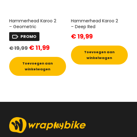
Hammerhead Karoo 2
Hammerhead Karoo 2
– Geometric
– Deep Red
€
19,99
PROMO
Oorspronkelijke
Huidige
€
11,99
€
19,99
prijs
prijs
Toevoegen aan
was:
is:
winkelwagen
€ 19,99.
€ 11,99.
Toevoegen aan
winkelwagen