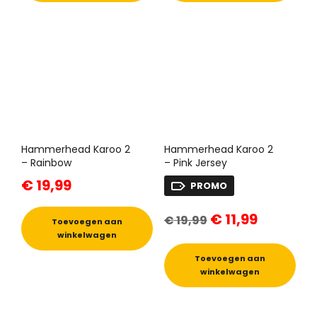
Hammerhead Karoo 2
Hammerhead Karoo 2
– Rainbow
– Pink Jersey
€
19,99
PROMO
Oorspronkelijke
Huidige
€
11,99
€
19,99
prijs
prijs
Toevoegen aan
was:
is:
winkelwagen
€ 19,99.
€ 11,99.
Toevoegen aan
winkelwagen