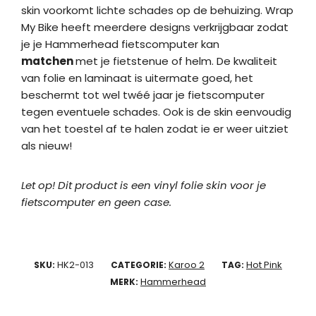
skin voorkomt lichte schades op de behuizing. Wrap
My Bike heeft meerdere designs verkrijgbaar zodat
je je Hammerhead fietscomputer kan
matchen
met je fietstenue of helm. De kwaliteit
van folie en laminaat is uitermate goed, het
beschermt tot wel twéé jaar je fietscomputer
tegen eventuele schades. Ook is de skin eenvoudig
van het toestel af te halen zodat ie er weer uitziet
als nieuw!
Let op! Dit product is een vinyl folie skin voor je
fietscomputer en geen case.
HK2-013
Karoo 2
Hot Pink
SKU:
CATEGORIE:
TAG:
Hammerhead
MERK: