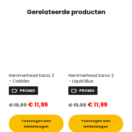
Gerelateerde producten
Hammerhead Karoo 2
Hammerhead Karoo 2
– Cobbles
– Liquid Blue
PROMO
PROMO
Oorspronkelijke
Huidige
Oorspronkelijke
Huidige
€
11,99
€
11,99
€
19,99
€
19,99
prijs
prijs
prijs
prijs
was:
is:
was:
is:
€ 19,99.
€ 11,99.
€ 19,99.
€ 11,99.
Toevoegen aan
Toevoegen aan
winkelwagen
winkelwagen