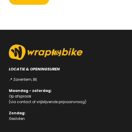
heeft
meerdere
variaties.
Deze
optie
kan
gekozen
worden
op
de
productpagina
LOCATIE & OPENINGSUREN
📍 Zaventem, BE
Maandag - zaterdag:
Op afspraak
(via
contact
of
vrijblijvende prijsaanvraag
)
Zondag:
Gesloten