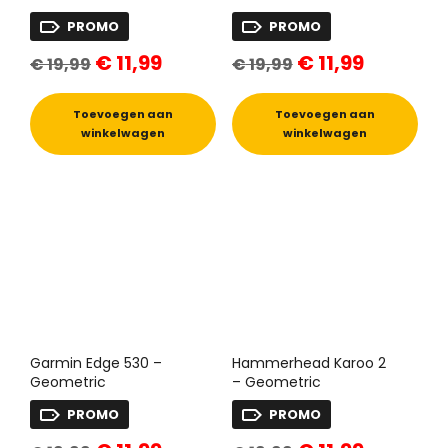
PROMO
PROMO
Oorspronkelijke
Huidige
Oorspronkelijke
Huidige
€
11,99
€
11,99
€
19,99
€
19,99
prijs
prijs
prijs
prijs
was:
is:
was:
is:
€ 19,99.
€ 11,99.
€ 19,99.
€ 11,99.
Toevoegen aan
Toevoegen aan
winkelwagen
winkelwagen
Garmin Edge 530 –
Hammerhead Karoo 2
Geometric
– Geometric
PROMO
PROMO
Oorspronkelijke
Huidige
Oorspronkelijke
Huidige