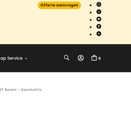
Offerte aanvragen
ap Service
0
T Roam – Geometric