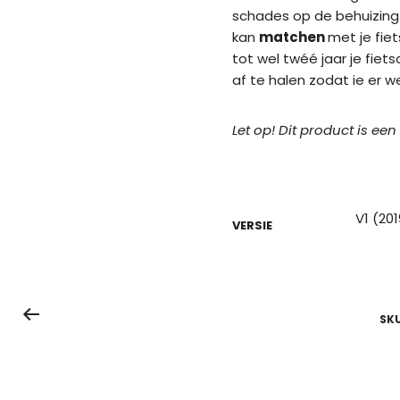
schades op de behuizing.
kan
matchen
met je fie
tot wel twéé jaar je fie
af te halen zodat ie er we
Let op! Dit product is een
V1 (20
VERSIE
SK