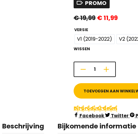
PROMO
Oorspronkelijk
Huidig
€
19,99
€
11,99
prijs
prijs
was:
is:
€ 19,99.
€ 11,99.
VERSIE
V1 (2019-2022)
V2 (202
WISSEN
TOEVOEGEN AAN WINKEL
Dit product delen
Facebook
Twitter
Beschrijving
Bijkomende informatie