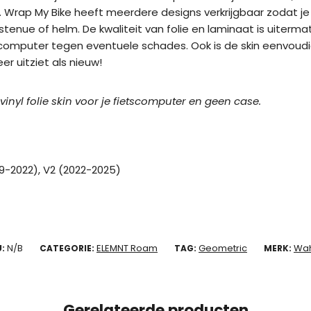
 Wrap My Bike heeft meerdere designs verkrijgbaar zodat j
tstenue of helm. De kwaliteit van folie en laminaat is uiter
tscomputer tegen eventuele schades. Ook is de skin eenvoud
er uitziet als nieuw!
 vinyl folie skin voor je fietscomputer en geen case.
19-2022), V2 (2022-2025)
N/B
ELEMNT Roam
Geometric
Wa
U:
CATEGORIE:
TAG:
MERK:
Gerelateerde producten