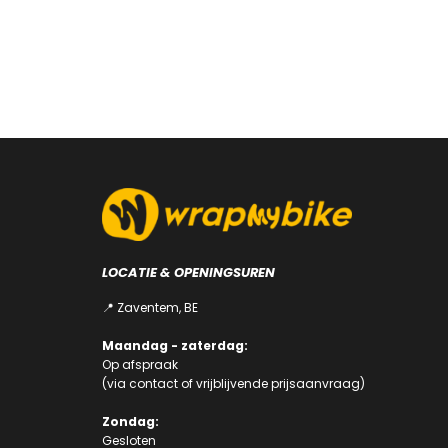
€ 19,99.
€ 11,99.
Toevoegen aan winkelwagen
LOCATIE & OPENINGSUREN
📍 Zaventem, BE
Maandag - zaterdag:
Op afspraak
(via
contact
of
vrijblijvende prijsaanvraag
)
Zondag:
Gesloten