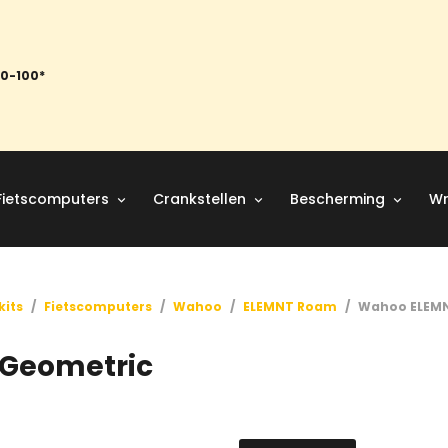
50-100*
Fietscomputers
Crankstellen
Bescherming
Wr
kits
/
Fietscomputers
/
Wahoo
/
ELEMNT Roam
/
Wahoo ELEMN
Geometric