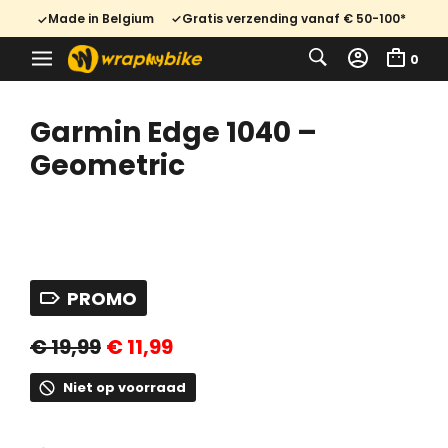
Made in Belgium
Gratis verzending vanaf € 50-100*
0
Garmin Edge 1040 –
Geometric
PROMO
Oorspronkelijke
Huidige
€
19,99
€
11,99
prijs
prijs
was:
is:
€ 19,99.
€ 11,99.
Niet op voorraad