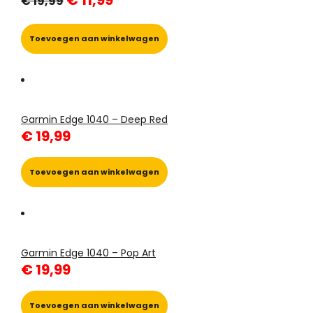
€
19,99
prijs
prijs
was:
is:
€ 19,99.
€ 11,99.
Toevoegen aan winkelwagen
Garmin Edge 1040 – Deep Red
€
19,99
Toevoegen aan winkelwagen
Garmin Edge 1040 – Pop Art
€
19,99
Toevoegen aan winkelwagen