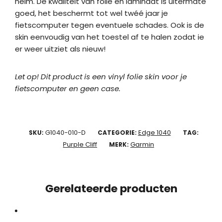
helm. De kwaliteit van folie en laminaat is uitermate
goed, het beschermt tot wel twéé jaar je
fietscomputer tegen eventuele schades. Ook is de
skin eenvoudig van het toestel af te halen zodat ie
er weer uitziet als nieuw!
Let op! Dit product is een vinyl folie skin voor je
fietscomputer en geen case.
G1040-010-D
Edge 1040
SKU:
CATEGORIE:
TAG:
Purple Cliff
Garmin
MERK:
Gerelateerde producten