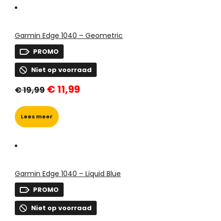
Garmin Edge 1040 – Geometric
PROMO
Niet op voorraad
Oorspronkelijke
Huidige
€
11,99
€
19,99
prijs
prijs
was:
is:
€ 19,99.
€ 11,99.
Lees meer
Garmin Edge 1040 – Liquid Blue
PROMO
Niet op voorraad
Oorspronkelijke
Huidige