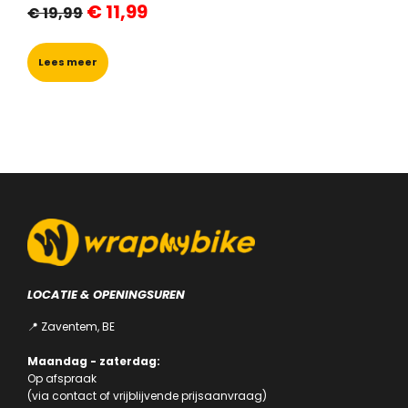
€
11,99
€
19,99
prijs
prijs
was:
is:
€ 19,99.
€ 11,99.
Lees meer
LOCATIE & OPENINGSUREN
📍 Zaventem, BE
Maandag - zaterdag:
Op afspraak
(via
contact
of
vrijblijvende prijsaanvraag
)