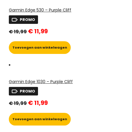
Garmin Edge 530 – Purple Cliff
PROMO
Oorspronkelijke
Huidige
€
11,99
€
19,99
prijs
prijs
was:
is:
€ 19,99.
€ 11,99.
Toevoegen aan winkelwagen
Garmin Edge 1030 – Purple Cliff
PROMO
Oorspronkelijke
Huidige
€
11,99
€
19,99
prijs
prijs
was:
is:
€ 19,99.
€ 11,99.
Toevoegen aan winkelwagen