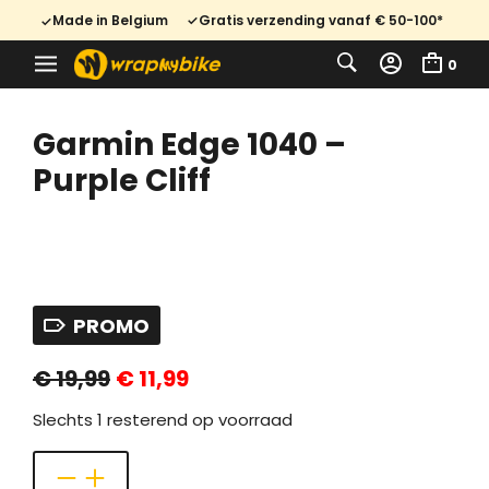
Made in Belgium
Gratis verzending vanaf € 50-100*
0
Garmin Edge 1040 –
Purple Cliff
PROMO
Oorspronkelijke
Huidige
€
19,99
€
11,99
prijs
prijs
was:
is:
€ 19,99.
€ 11,99.
Slechts 1 resterend op voorraad