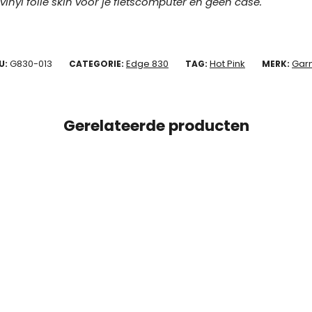
 vinyl folie skin voor je fietscomputer en geen case.
G830-013
Edge 830
Hot Pink
Gar
U:
CATEGORIE:
TAG:
MERK:
Gerelateerde producten