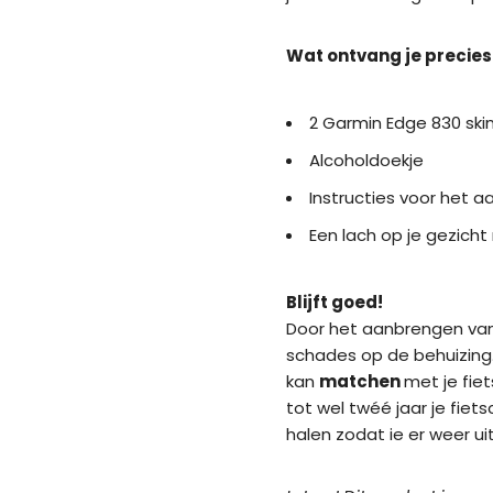
Wat ontvang je precies
2 Garmin Edge 830 skin
Alcoholdoekje
Instructies voor het a
Een lach op je gezich
Blijft goed!
Door het aanbrengen van d
schades op de behuizing.
kan
matchen
met je fie
tot wel twéé jaar je fie
halen zodat ie er weer uit