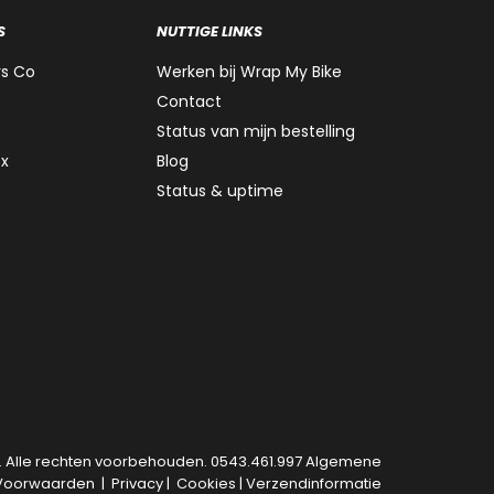
S
NUTTIGE LINKS
rs Co
Werken bij Wrap My Bike
Contact
Status van mijn bestelling
ox
Blog
Status & uptime
. Alle rechten voorbehouden. 0543.461.997
Algemene
Voorwaarden
|
Privacy
|
Cookies
|
Verzendinformatie