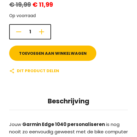
€
19,99
€
11,99
prijs
prijs
was:
is:
€ 19,99.
€ 11,99.
Op voorraad
TOEVOEGEN AAN WINKELWAGEN
DIT PRODUCT DELEN
Beschrijving
Jouw
Garmin Edge 1040 personaliseren
is nog
nooit zo eenvoudig geweest met de bike computer