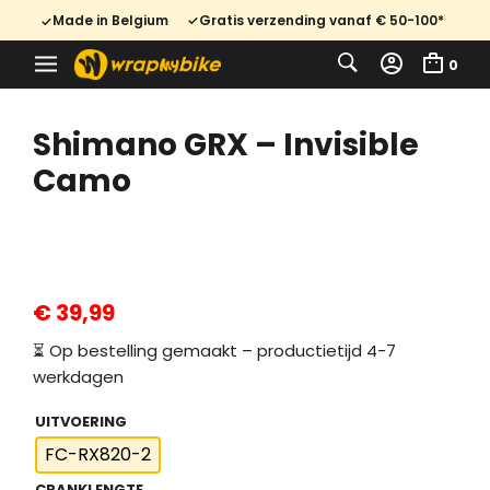
Made in Belgium
Gratis verzending vanaf € 50-100*
0
Shimano GRX – Invisible
Camo
€
39,99
⏳ Op bestelling gemaakt – productietijd 4-7
werkdagen
UITVOERING
FC-RX820-2
CRANKLENGTE