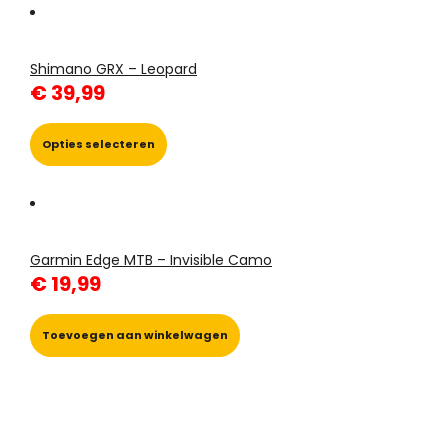
Shimano GRX – Leopard
€
39,99
Dit
product
Opties selecteren
heeft
meerdere
variaties.
Deze
optie
Garmin Edge MTB – Invisible Camo
kan
€
19,99
gekozen
worden
op
Toevoegen aan winkelwagen
de
productpagina