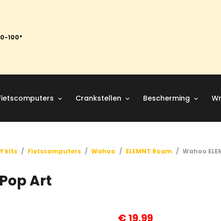
50-100*
Fietscomputers
Crankstellen
Bescherming
Wr
Y kits
/
Fietscomputers
/
Wahoo
/
ELEMNT Roam
/
Wahoo ELEM
Pop Art
€
19,99