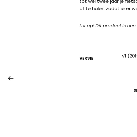
tot wel twéé jaar je fie
af te halen zodat ie er we
Let op! Dit product is een
V1 (20
VERSIE
S