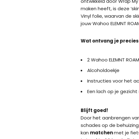
ontwikkeld door Wrap My 
maken heeft, is deze ‘sk
Vinyl folie, waarvan de sk
jouw Wahoo ELEMNT ROAM 
Wat ontvang je precies
2 Wahoo ELEMNT ROAM s
Alcoholdoekje
Instructies voor het a
Een lach op je gezich
Blijft goed!
Door het aanbrengen van d
schades op de behuizing.
kan
matchen
met je fie