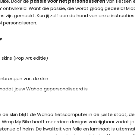
Bike. Door de
passie voor het personaliseren
van fietsen 
in’ ontwikkeld. Want die passie, die wordt graag gedeeld! M
ins zijn gemaakt, Kun jij zelf aan de hand van onze instructies
personaliseren.
?
kins (Pop Art editie)
anbrengen van de skin
t nadat jouw Wahoo gepersonaliseerd is
e skin blijft de Wahoo fietscomputer in de juiste staat, de
 Wrap My Bike heeft meerdere designs verkrijgbaar zodat j
tstenue of helm. De kwaliteit van folie en laminaat is uiter