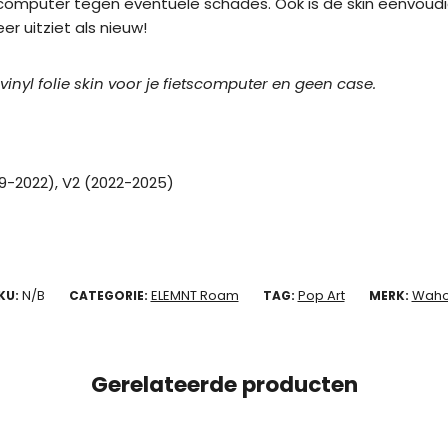
tscomputer tegen eventuele schades. Ook is de skin eenvoud
er uitziet als nieuw!
 vinyl folie skin voor je fietscomputer en geen case.
19-2022), V2 (2022-2025)
N/B
ELEMNT Roam
Pop Art
Wah
KU:
CATEGORIE:
TAG:
MERK:
Gerelateerde producten