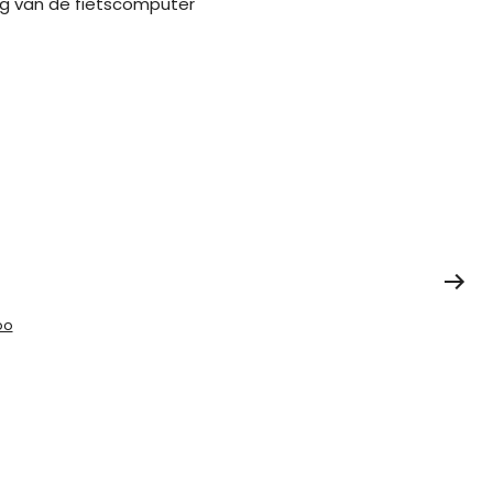
ig van de fietscomputer
oo