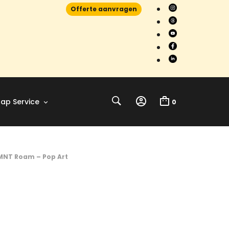
Offerte aanvragen
ap Service
0
NT Roam – Pop Art