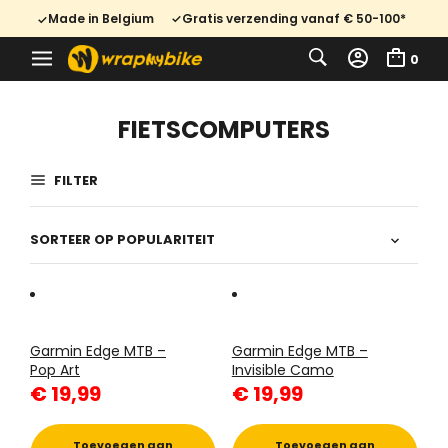
Made in Belgium
Gratis verzending vanaf € 50-100*
0
FIETSCOMPUTERS
FILTER
Garmin Edge MTB –
Garmin Edge MTB –
Pop Art
Invisible Camo
€
19,99
€
19,99
Toevoegen aan
Toevoegen aan