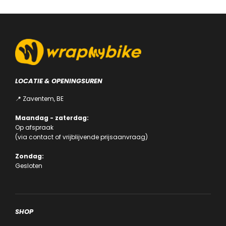
worden
op
de
productpa
LOCATIE & OPENINGSUREN
📍 Zaventem, BE
Maandag - zaterdag:
Op afspraak
(via
contact
of
vrijblijvende prijsaanvraag
)
Zondag:
Gesloten
SHOP