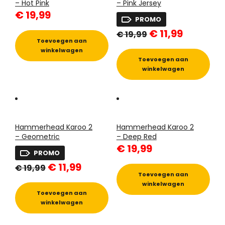
– Hot Pink
– Pink Jersey
€
19,99
PROMO
Oorspronkelijke
Huidige
€
11,99
€
19,99
prijs
prijs
Toevoegen aan
was:
is:
winkelwagen
€ 19,99.
€ 11,99.
Toevoegen aan
winkelwagen
Hammerhead Karoo 2
Hammerhead Karoo 2
– Geometric
– Deep Red
€
19,99
PROMO
Oorspronkelijke
Huidige
€
11,99
€
19,99
prijs
prijs
Toevoegen aan
was:
is:
winkelwagen
€ 19,99.
€ 11,99.
Toevoegen aan
winkelwagen