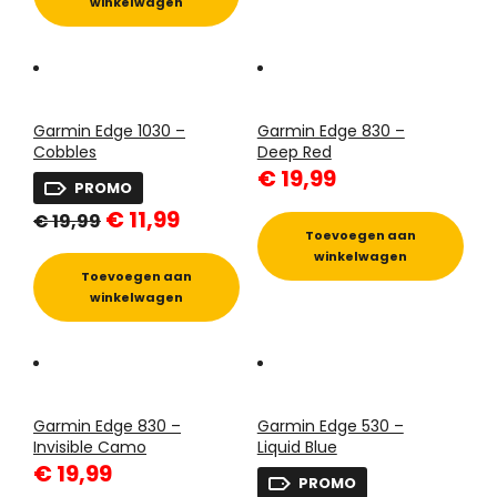
winkelwagen
Garmin Edge 1030 –
Garmin Edge 830 –
Cobbles
Deep Red
€
19,99
PROMO
Oorspronkelijke
Huidige
€
11,99
€
19,99
prijs
prijs
Toevoegen aan
was:
is:
winkelwagen
€ 19,99.
€ 11,99.
Toevoegen aan
winkelwagen
Garmin Edge 830 –
Garmin Edge 530 –
Invisible Camo
Liquid Blue
€
19,99
PROMO