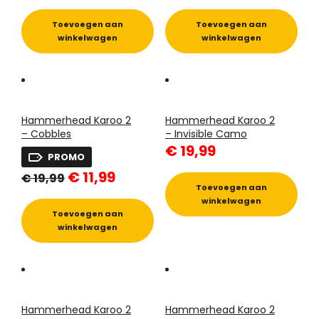
was:
is:
was:
is:
€ 19,99.
€ 11,99.
€ 19,99.
€ 11,99.
Toevoegen aan
Toevoegen aan
winkelwagen
winkelwagen
Hammerhead Karoo 2
Hammerhead Karoo 2
– Cobbles
– Invisible Camo
€
19,99
PROMO
Oorspronkelijke
Huidige
€
11,99
€
19,99
prijs
prijs
Toevoegen aan
was:
is:
winkelwagen
€ 19,99.
€ 11,99.
Toevoegen aan
winkelwagen
Hammerhead Karoo 2
Hammerhead Karoo 2