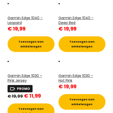
Garmin Edge 1040 –
Garmin Edge 1040 –
Leopard
Deep Red
€
19,99
€
19,99
Toevoegen aan
Toevoegen aan
winkelwagen
winkelwagen
Garmin Edge 1030 –
Garmin Edge 1030 –
Pink Jersey
Hot Pink
€
19,99
PROMO
Oorspronkelijke
Huidige
€
11,99
€
19,99
prijs
prijs
Toevoegen aan
was:
is:
winkelwagen
€ 19,99.
€ 11,99.
Toevoegen aan