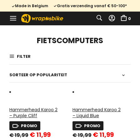
Made in Belgium
Gratis verzending vanaf € 50-100*
0
FIETSCOMPUTERS
FILTER
Hammerhead Karoo 2
Hammerhead Karoo 2
– Purple Cliff
– Liquid Blue
PROMO
PROMO
Oorspronkelijke
Huidige
Oorspronkelijke
Huidige
€
11,99
€
11,99
€
19,99
€
19,99
prijs
prijs
prijs
prijs