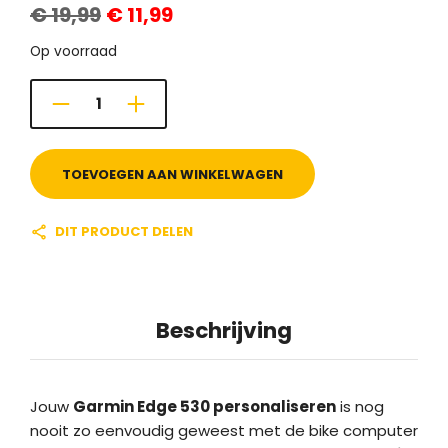
€
19,99
€
11,99
prijs
prijs
was:
is:
€ 19,99.
€ 11,99.
Op voorraad
TOEVOEGEN AAN WINKELWAGEN
DIT PRODUCT DELEN
Beschrijving
Jouw
Garmin Edge 530 personaliseren
is nog
nooit zo eenvoudig geweest met de bike computer