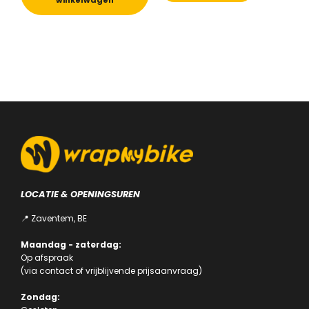
winkelwagen
meerdere
variaties.
Deze
optie
kan
gekozen
worden
op
de
productpa
LOCATIE & OPENINGSUREN
📍 Zaventem, BE
Maandag - zaterdag:
Op afspraak
(via
contact
of
vrijblijvende prijsaanvraag
)
Zondag: