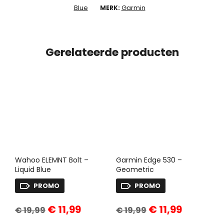
Blue
Garmin
MERK:
Gerelateerde producten
Wahoo ELEMNT Bolt –
Garmin Edge 530 –
Liquid Blue
Geometric
PROMO
PROMO
Oorspronkelijke
Huidige
Oorspronkelijke
Huidige
€
11,99
€
11,99
€
19,99
€
19,99
prijs
prijs
prijs
prijs
was:
is:
was:
is: