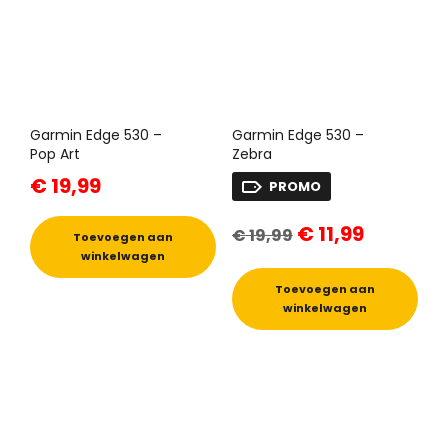
Garmin Edge 530 –
Garmin Edge 530 –
Pop Art
Zebra
€
19,99
PROMO
Oorspronkelijke
Huidige
€
11,99
€
19,99
prijs
prijs
Toevoegen aan
was:
is:
winkelwagen
€ 19,99.
€ 11,99.
Toevoegen aan
winkelwagen