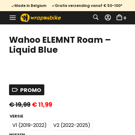
Made in Belgium
Gratis verzending vanaf € 50-100*
0
Wahoo ELEMNT Roam –
Liquid Blue
PROMO
Oorspronkelijke
Huidige
€
19,99
€
11,99
prijs
prijs
was:
is:
€ 19,99.
€ 11,99.
VERSIE
V1 (2019-2022)
V2 (2022-2025)
WISSEN