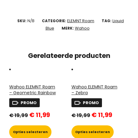
N/B
ELEMNT Roam
Liquid
SKU:
CATEGORIE:
TAG:
Blue
Wahoo
MERK:
Gerelateerde producten
Wahoo ELEMNT Roam
Wahoo ELEMNT Roam
– Geometric Rainbow
– Zebra
PROMO
PROMO
Oorspronkelijke
Huidige
Oorspronkelijke
Huidige
€
11,99
€
11,99
€
19,99
€
19,99
prijs
prijs
prijs
prijs
was:
is:
was:
is:
Dit
Dit
€ 19,99.
€ 11,99.
€ 19,99.
€ 11,99.
product
product
Opties selecteren
Opties selecteren
heeft
heeft