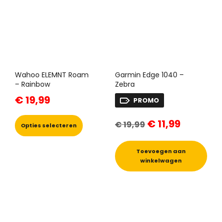
Wahoo ELEMNT Roam
Garmin Edge 1040 –
– Rainbow
Zebra
€
19,99
PROMO
Dit
Oorspronkelijke
Huidige
€
11,99
product
€
19,99
prijs
prijs
Opties selecteren
heeft
was:
is:
€ 19,99.
€ 11,99.
meerdere
Toevoegen aan
variaties.
winkelwagen
Deze
optie
kan
gekozen
worden
op