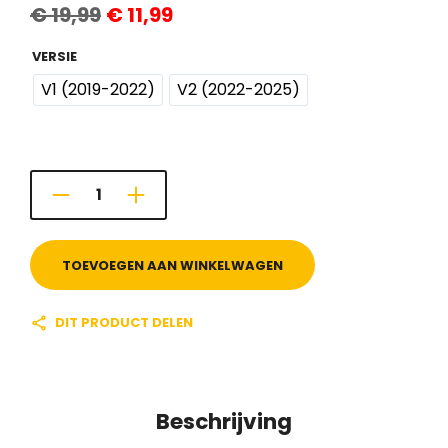
€
19,99
€
11,99
prijs
prijs
was:
is:
€ 19,99.
€ 11,99.
VERSIE
V1 (2019-2022)
V2 (2022-2025)
TOEVOEGEN AAN WINKELWAGEN
DIT PRODUCT DELEN
Beschrijving