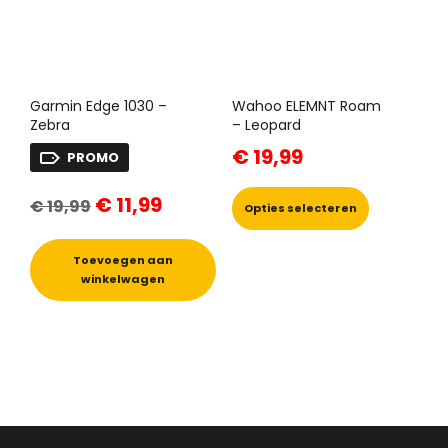
de
productpagina
Garmin Edge 1030 –
Wahoo ELEMNT Roam
Zebra
– Leopard
€
19,99
PROMO
Dit
Oorspronkelijke
Huidige
€
11,99
€
19,99
product
prijs
prijs
Opties selecteren
was:
is:
heeft
€ 19,99.
€ 11,99.
meerdere
Toevoegen aan
variaties.
winkelwagen
Deze
optie
kan
gekozen
worden
op
de
productpa