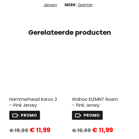
Jersey
Garmin
MERK:
Gerelateerde producten
Hammerhead Karoo 2
Wahoo ELEMNT Roam
– Pink Jersey
– Pink Jersey
PROMO
PROMO
Oorspronkelijke
Huidige
Oorspronkelijke
Huidige
€
11,99
€
11,99
€
19,99
€
19,99
prijs
prijs
prijs
prijs
was:
is:
was:
is: