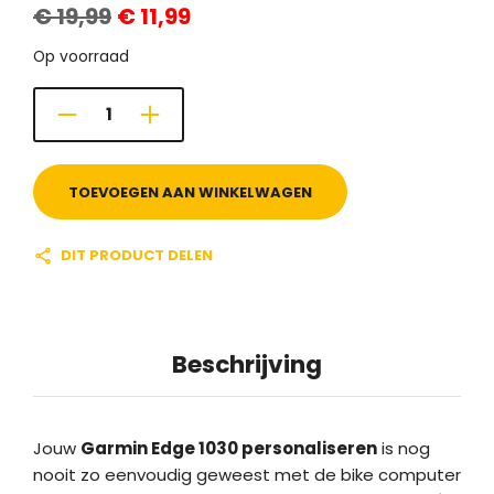
€
19,99
€
11,99
prijs
prijs
was:
is:
€ 19,99.
€ 11,99.
Op voorraad
TOEVOEGEN AAN WINKELWAGEN
DIT PRODUCT DELEN
Beschrijving
Jouw
Garmin Edge 1030 personaliseren
is nog
nooit zo eenvoudig geweest met de bike computer