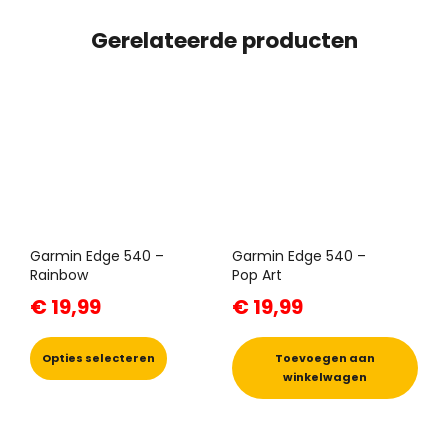
Gerelateerde producten
Garmin Edge 540 –
Garmin Edge 540 –
Rainbow
Pop Art
€
19,99
€
19,99
Dit
product
Opties selecteren
Toevoegen aan
heeft
winkelwagen
meerdere
variaties.
Deze