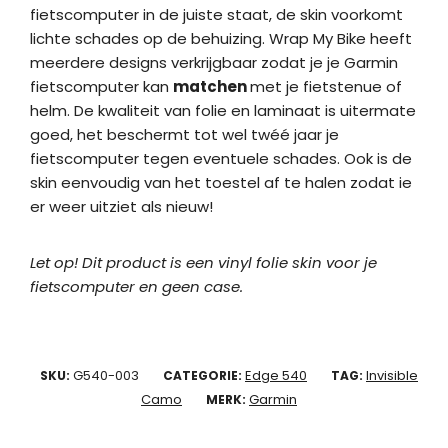
fietscomputer in de juiste staat, de skin voorkomt
lichte schades op de behuizing. Wrap My Bike heeft
meerdere designs verkrijgbaar zodat je je Garmin
fietscomputer kan
matchen
met je fietstenue of
helm. De kwaliteit van folie en laminaat is uitermate
goed, het beschermt tot wel twéé jaar je
fietscomputer tegen eventuele schades. Ook is de
skin eenvoudig van het toestel af te halen zodat ie
er weer uitziet als nieuw!
Let op! Dit product is een vinyl folie skin voor je
fietscomputer en geen case.
G540-003
Edge 540
Invisible
SKU:
CATEGORIE:
TAG:
Camo
Garmin
MERK: