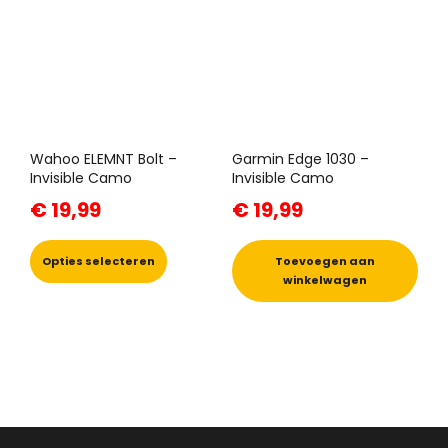
optie
kan
gekozen
worden
op
de
productpagina
Wahoo ELEMNT Bolt –
Garmin Edge 1030 –
Invisible Camo
Invisible Camo
€
19,99
€
19,99
Dit
product
Opties selecteren
Toevoegen aan
heeft
winkelwagen
meerdere
variaties.
Deze
optie
kan
gekozen
worden
op