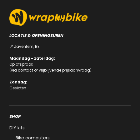
de
productpagina
LOCATIE & OPENINGSUREN
📍 Zaventem, BE
Maandag - zaterdag:
Op afspraak
(via
contact
of
vrijblijvende prijsaanvraag
)
Zondag:
Gesloten
SHOP
DIY kits
Bike computers