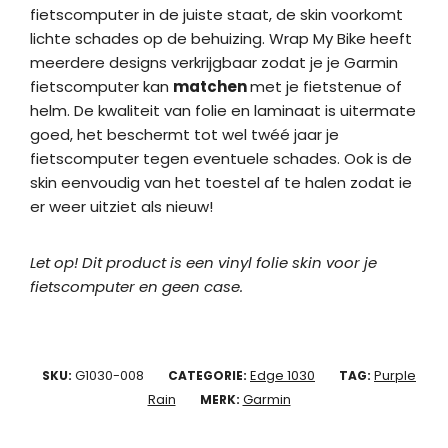
fietscomputer in de juiste staat, de skin voorkomt
lichte schades op de behuizing. Wrap My Bike heeft
meerdere designs verkrijgbaar zodat je je Garmin
fietscomputer kan
matchen
met je fietstenue of
helm. De kwaliteit van folie en laminaat is uitermate
goed, het beschermt tot wel twéé jaar je
fietscomputer tegen eventuele schades. Ook is de
skin eenvoudig van het toestel af te halen zodat ie
er weer uitziet als nieuw!
Let op! Dit product is een vinyl folie skin voor je
fietscomputer en geen case.
G1030-008
Edge 1030
Purple
SKU:
CATEGORIE:
TAG:
Rain
Garmin
MERK: