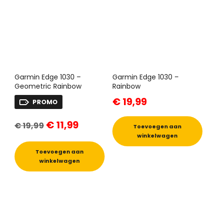
Garmin Edge 1030 –
Garmin Edge 1030 –
Geometric Rainbow
Rainbow
€
19,99
PROMO
Oorspronkelijke
Huidige
€
11,99
€
19,99
prijs
prijs
Toevoegen aan
was:
is:
winkelwagen
€ 19,99.
€ 11,99.
Toevoegen aan
winkelwagen