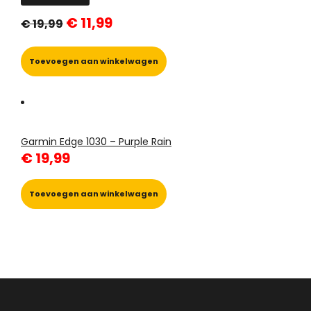
worden
Oorspronkelijke
Huidige
€
11,99
op
€
19,99
prijs
prijs
de
was:
is:
€ 19,99.
€ 11,99.
productpagina
Toevoegen aan winkelwagen
Garmin Edge 1030 – Purple Rain
€
19,99
Toevoegen aan winkelwagen