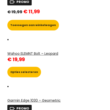
PROMO
Oorspronkelijke
Huidige
€
11,99
€
19,99
prijs
prijs
was:
is:
€ 19,99.
€ 11,99.
Toevoegen aan winkelwagen
Wahoo ELEMNT Bolt – Leopard
€
19,99
Dit
product
Opties selecteren
heeft
meerdere
variaties.
Deze
optie
Garmin Edge 1030 – Geometric
kan
gekozen
PROMO